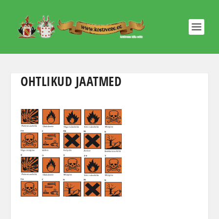
OHTLIKUD JAATMED