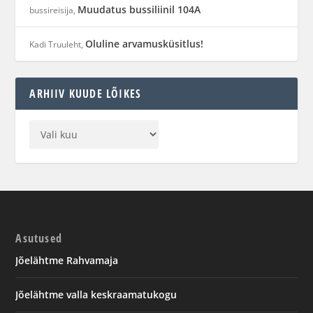
Muudatus bussiliinil 104A
bussireisija
,
Oluline arvamusküsitlus!
Kadi Truuleht
,
ARHIIV KUUDE LÕIKES
Asutused
Jõelähtme Rahvamaja
Jõelähtme valla keskraamatukogu