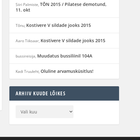
TÕN 2015 / Pilatese demotund,
Siiri Palmiste
,
11. okt
Kostivere V sildade jooks 2015
Tõnu
,
Kostivere V sildade jooks 2015
Aaro Tiiksaar
,
Muudatus bussiliinil 104A
bussireisija
,
Oluline arvamusküsitlus!
Kadi Truuleht
,
ARHIIV KUUDE LÕIKES