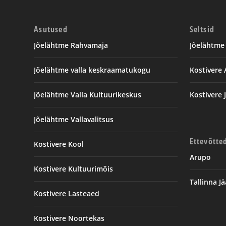
Asutused
Seltsid
Jõelähtme Rahvamaja
Jõelähtme 
Jõelähtme valla keskraamatukogu
Kostivere
Jõelähtme Valla Kultuurikeskus
Kostivere J
Jõelähtme Vallavalitsus
Ettevõtte
Kostivere Kool
Arupo
Kostivere Kultuurimõis
Tallinna 
Kostivere Lasteaed
Kostivere Noortekas