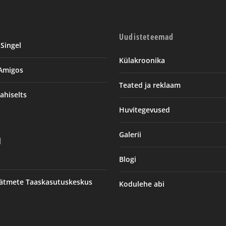
Uudisteteemad
Singel
Külakroonika
 Amigos
Teated ja reklaam
ahiselts
Huvitegevused
Galerii
d
Blogi
Jäätmete Taaskasutuskeskus
Kodulehe abi