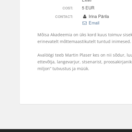
5 EUR
COST:
Irina Pärila
CONTACT:
Email
Mõisa Akadeemia on üks kord kuus toimuv siseko
erinevatelt mõttemaastikutelt tuntud inimesed.
Avalöögi teeb Martin Plaser kes on nii sõdur, lu
ettevõtja, langevarjur, stsenarist, proosakirjan
miljon” tutvustus ja müük.