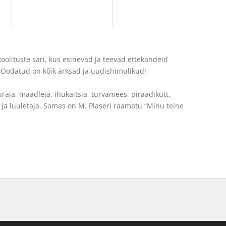
olituste sari, kus esinevad ja teevad ettekandeid
 Oodatud on kõik ärksad ja uudishimulikud!
uraja, maadleja, ihukaitsja, turvamees, piraadikütt,
ik ja luuletaja. Samas on M. Plaseri raamatu “Minu teine