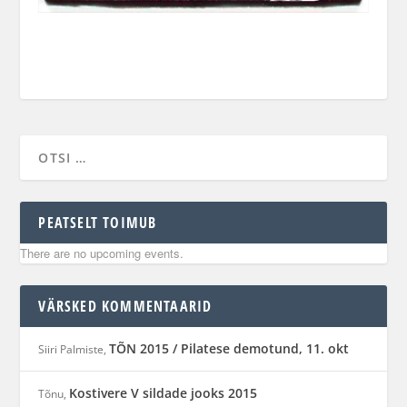
PEATSELT TOIMUB
There are no upcoming events.
VÄRSKED KOMMENTAARID
TÕN 2015 / Pilatese demotund, 11. okt
Siiri Palmiste
,
Kostivere V sildade jooks 2015
Tõnu
,