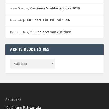
Kostivere V sildade jooks 2015
Aaro Tiiksaar
,
Muudatus bussiliinil 104A
bussireisija
,
Oluline arvamusküsitlus!
Kadi Truuleht
,
ARHIIV KUUDE LÕIKES
Asutused
Jõelähtme Rahvamaja