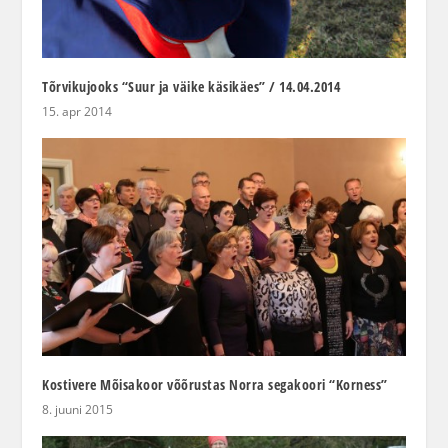
Tõrvikujooks “Suur ja väike käsikäes” / 14.04.2014
15. apr 2014
Kostivere Mõisakoor võõrustas Norra segakoori “Korness”
8. juuni 2015