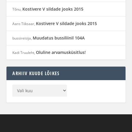
Kostivere V sildade jooks 2015
Tõnu
,
Kostivere V sildade jooks 2015
Aaro Tiiksaar
,
Muudatus bussiliinil 104A
bussireisija
,
Oluline arvamusküsitlus!
Kadi Truuleht
,
ARHIIV KUUDE LÕIKES