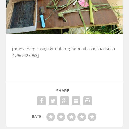
[mudslide:picasa,0,ktruuleht@hotmail.com,60406669
47969425953]
SHARE:
RATE: