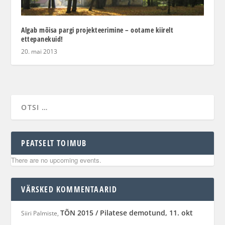
Algab mõisa pargi projekteerimine – ootame kiirelt
ettepanekuid!
20. mai 2013
PEATSELT TOIMUB
There are no upcoming events.
VÄRSKED KOMMENTAARID
TÕN 2015 / Pilatese demotund, 11. okt
Siiri Palmiste
,