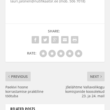
lauri.jalonen@nutifikaator.ee (mob. 506 7018)
SHARE:
RATE:
PREVIOUS
NEXT
Paekivi hoone
Jõelähtme Vallavolikogu
korrastamise praktiline
komisjonide koosolekud
töötuba
23. ja 24. mail
RELATED POSTS