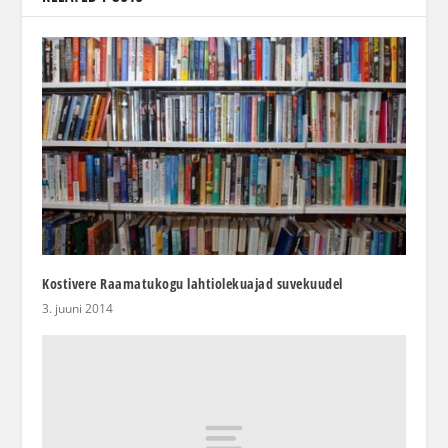
Kostivere Raamatukogu lahtiolekuajad suvekuudel
3. juuni 2014