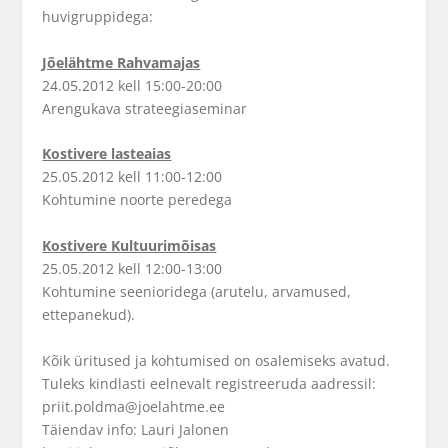
huvigruppidega:
Jõelähtme Rahvamajas
24.05.2012 kell 15:00-20:00
Arengukava strateegiaseminar
Kostivere lasteaias
25.05.2012 kell 11:00-12:00
Kohtumine noorte peredega
Kostivere Kultuurimõisas
25.05.2012 kell 12:00-13:00
Kohtumine seenioridega (arutelu, arvamused,
ettepanekud).
Kõik üritused ja kohtumised on osalemiseks avatud.
Tuleks kindlasti eelnevalt registreeruda aadressil:
priit.poldma@joelahtme.ee
Täiendav info: Lauri Jalonen